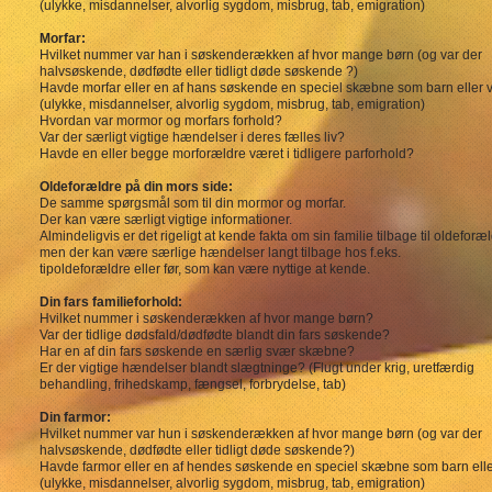
(ulykke, misdannelser, alvorlig sygdom, misbrug, tab, emigration)
Morfar:
Hvilket nummer var han i søskenderækken af hvor mange børn (og var der
halvsøskende, dødfødte eller tidligt døde søskende ?)
Havde morfar eller en af hans søskende en speciel skæbne som barn eller
(ulykke, misdannelser, alvorlig sygdom, misbrug, tab, emigration)
Hvordan var mormor og morfars forhold?
Var der særligt vigtige hændelser i deres fælles liv?
Havde en eller begge morforældre været i tidligere parforhold?
Oldeforældre på din mors side:
De samme spørgsmål som til din mormor og morfar.
Der kan være særligt vigtige informationer.
Almindeligvis er det rigeligt at kende fakta om sin familie tilbage til oldeforæ
men der kan være særlige hændelser langt tilbage hos f.eks.
tipoldeforældre eller før, som kan være nyttige at kende.
Din fars familieforhold:
Hvilket nummer i søskenderækken af hvor mange børn?
Var der tidlige dødsfald/dødfødte blandt din fars søskende?
Har en af din fars søskende en særlig svær skæbne?
Er der vigtige hændelser blandt slægtninge? (Flugt under krig, uretfærdig
behandling, frihedskamp, fængsel, forbrydelse, tab)
Din farmor:
Hvilket nummer var hun i søskenderækken af hvor mange børn (og var der
halvsøskende, dødfødte eller tidligt døde søskende?)
Havde farmor eller en af hendes søskende en speciel skæbne som barn ell
(ulykke, misdannelser, alvorlig sygdom, misbrug, tab, emigration)