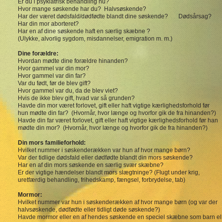
Er du i psykiatrisk behandling nu?
Hvor mange søskende har du? Halvsøskende?
Har der været dødsfald/dødfødte blandt dine søskende?
Dødsårsag?
Har din mor aborteret?
Har en af dine søskende haft en særlig skæbne ?
(Ulykke, alvorlig sygdom, misdannelser, emigration m. m.)
Dine forældre:
Hvordan mødte dine forældre hinanden?
Hvor gammel var din mor?
Hvor gammel var din far?
Var du født, før de blev gift?
Hvor gammel var du, da de blev viet?
Hvis de ikke blev gift, hvad var så grunden?
Havde din mor været forlovet, gift eller haft vigtige kærlighedsforhold før
hun mødte din far? (Hvornår, hvor længe og hvorfor gik de fra hinanden?)
Havde din far været forlovet, gift eller haft vigtige kærlighedsforhold før han
mødte din mor? (Hvornår, hvor længe og hvorfor gik de fra hinanden?)
Din mors familieforhold:
Hvilket nummer i søskenderækken var hun af hvor mange børn?
Var der tidlige dødsfald eller dødfødte blandt din mors søskende?
Har en af din mors søskende en særlig svær skæbne?
Er der vigtige hændelser blandt mors slægtninge? (Flugt under krig,
uretfærdig behandling, frihedskamp, fængsel, forbrydelse, tab)
Mormor:
Hvilket nummer var hun i søskenderækken af hvor mange børn (og var der
halvsøskende, dødfødte eller tidligt døde søskende?)
Havde mormor eller en af hendes søskende en speciel skæbne som barn e