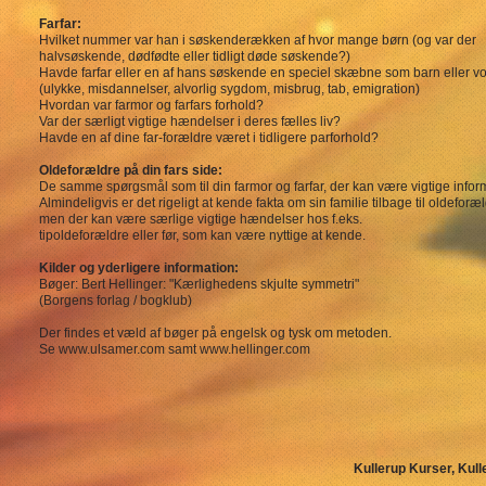
Farfar:
Hvilket nummer var han i søskenderækken af hvor mange børn (og var der
halvsøskende, dødfødte eller tidligt døde søskende?)
Havde farfar eller en af hans søskende en speciel skæbne som barn eller 
(ulykke, misdannelser, alvorlig sygdom, misbrug, tab, emigration)
Hvordan var farmor og farfars forhold?
Var der særligt vigtige hændelser i deres fælles liv?
Havde en af dine far-forældre været i tidligere parforhold?
Oldeforældre på din fars side:
De samme spørgsmål som til din farmor og farfar, der kan være vigtige infor
Almindeligvis er det rigeligt at kende fakta om sin familie tilbage til oldeforæ
men der kan være særlige vigtige hændelser hos f.eks.
tipoldeforældre eller før, som kan være nyttige at kende.
Kilder og yderligere information:
Bøger: Bert Hellinger: "Kærlighedens skjulte symmetri"
(Borgens forlag / bogklub)
Der findes et væld af bøger på engelsk og tysk om metoden.
Se
www.ulsamer.com
samt
www.hellinger.com
Kullerup Kurser,
Kull