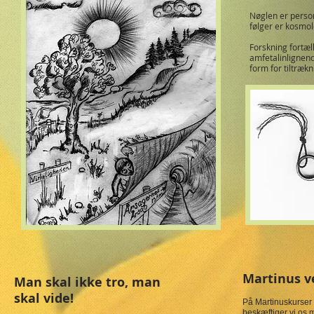
Nøglen er person
følger er kosmo
Forskning fortæll
amfetalinlignend
form for tiltræk
Martinus v
Man skal ikke tro, man
skal
vide!
På Martinuskurser
beskæftiger vi os