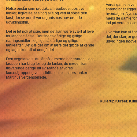
Vores gamle levemå
Helse opstår som produkt af livsglæde, positive
spændinger ligger
tanker, tilgivelse af alt og alle og ved at spise den
hverdagen. Nye su
kost, der svarer til vor organismes nuværende
mens de gamle forb
udviklingstrin.
ind på verdenssce
Det er let nok at sige, men det kan være svært at leve
Hvordan kan vi finde
for langt de fleste. Der findes dårlige og giftige
det, der sker, er go
næringsmidler - og lige så dårlige og giftige
udviklingen nødve
tankearter. Det gælder om at lære det giftige af kende
og tage skridt til at undgå det.
Den vegetarkost, du får på kurserne her, svarer til det,
kroppen har
brug for, og de tanker, du møder, kan
tilsvarende berige dit liv. Mange af vores
kurser/grupper giver indblik i en stor seers tanker:
Martinus verdensbillede.
Kullerup Kurser,
Kull