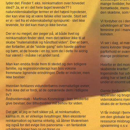
lyder det. Finder f. eks. reinkarnation over hovedet
mange livstider, h
sted? Ja, er vi i det hele taget levende?? I
formørkede, mens a
naturvidenskabelige termer er det højest hypoteser,
den skæbne, som vi
der kan vise sig at være falske eller sande. Stort set
er vi - set fra et videnskabeligt synspunkt - slet ikke
Vi fordyber os i d
levende, for det kan man jo ikke bevise.
udviklingen af ”de
feminine pol i man
Der er nu meget, der peger på, at både livet og
kvinden.
reinkarnation finder sted, men det rækker ikke til at
skabe ”materialistisk og håndfast viden”. Der er børn,
Vi ser i dag, at mæ
der fortæller, at de ”sidste gang” selv havde partner
mens kvinder tileg
og børn, at de boede i en by, som de i dette liv aldrig
parforhold er svære
har været i - måske i et andet land.
mange problemer.
Man kan endda finde frem til stedet og den tidligere
Hvorfor er det mo
familie, og regressionsterapi kan hos voksne
skabende kræfter”
fremmane lignende erindringer. Dette er indicier, men
Ingensinde har udv
ikke beviser.
aldrig har vi lært s
under et enormt ud
Hvordan forklares vidunderbørns overnaturlige evner,
hvis ikke det er fordi, at de optrænede dem i tidligere
Gamle livsfundamen
liv?
apparater og brugs
Åndsvidenskab - Martinus Kosmologi - kan imidlertid
videnskabens nyeste
give beviser, der tilfredsstiller mit behov for viden.
straks de er formul
Det gør, at jeg er helt sikker på, at reinkarnation,
Vi får indsigt i fjer
karma m. m. er virkelige livsytringer. Men eksisterer
om den globale lan
reinkarnation og karma virkelig, så åbner tilværelsen
ressource misbrug,
sig også for det evige livs panorama – en fantastisk
opvarmning o.s.v.
udvikling ligger bag os og foran os.